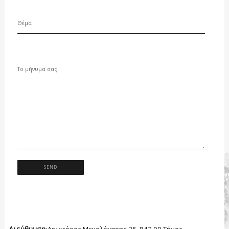
Διεύθυνση
:Λεωφόρος Μεγαλόχαρης 35, 842 00 Τήνος