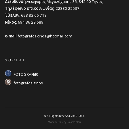
Διεύθυνση
:Λεωφόρος Μεγαλόχαρης 35, 842 00 Τήνος
Τηλέφωνο επικοινωνίας
22830 25537
Έβελυν
: 693 83 66 718
Νίκος
: 694 86 29 689
e-mail
:fotografos-tinos@hotmail.com
SOCIAL
FOTOGRAFEI0
fotografos_tinos
© All Rights Reserved. 2015 - 2026
Made with
by Colormelon
♥