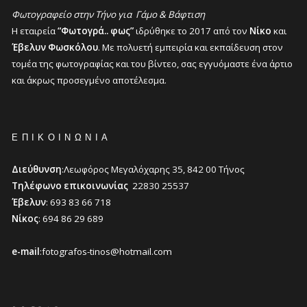
Φωτογραφείο στην Τήνο για Γάμο & Βάφτιση
Η εταιρεία
“Φωτογρά.. φως”
ιδρύθηκε το 2017 από τον
Νίκο
και
Έβελυν Φωσκόλου
. Με πολυετή εμπειρία και εκπαίδευση στον
τομέα της φωτογραφίας και του βίντεο, σας εγγυόμαστε ένα άρτιο
και άκρως προσεγμένο αποτέλεσμα.
ΕΠΙΚΟΙΝΩΝΊΑ
Διεύθυνση
:Λεωφόρος Μεγαλόχαρης 35, 842 00 Τήνος
Τηλέφωνο επικοινωνίας
22830 25537
Έβελυν
: 693 83 66 718
Νίκος
: 694 86 29 689
e-mail
:fotografos-tinos@hotmail.com